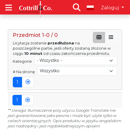
Zaloguj
Przedmiot 1-0 / 0
Licytacja zostanie
przedłużona
na
poszczególne partie, jeśli oferty zostaną złożone w
ciągu
10 minut
od czasu zakończenia przedmiotu.
Kategorie
# Na stronę
1
1
** Uwaga: tłumaczenie przy użyciu Google Translate nie
jest gwarantowane jako pewne i może być użyte tylko w
celach orientacyjnych. Opis produktu w języku angielskim
jest nadrzędny i jest najdokładniejszym opisem