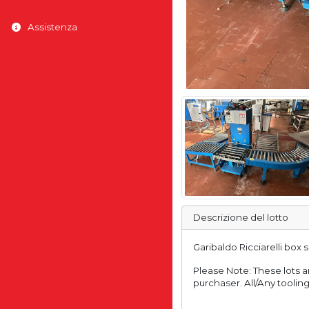
Assistenza
Descrizione del lotto
Garibaldo Ricciarelli box
Please Note: These lots ar
purchaser. All/Any tooling