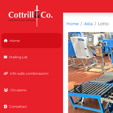
Home
Asta
Lotto
Home
Mailing List
Info sulle combinazioni
Chi siamo
Previous
Contattaci