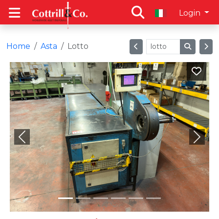
Login
Home
Asta
Lotto
Previous
Next