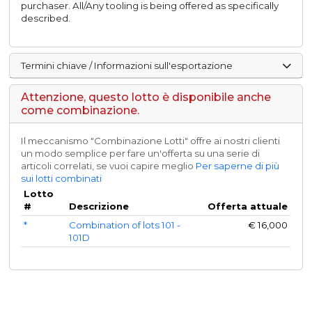
purchaser. All/Any tooling is being offered as specifically
described.
Termini chiave / Informazioni sull'esportazione
Attenzione, questo lotto è disponibile anche
come combinazione.
Il meccanismo "Combinazione Lotti" offre ai nostri clienti
un modo semplice per fare un'offerta su una serie di
articoli correlati, se vuoi capire meglio
Per saperne di più
sui lotti combinati
Lotto
#
Descrizione
Offerta attuale
*
Combination of lots 101 -
€
16,000
101D