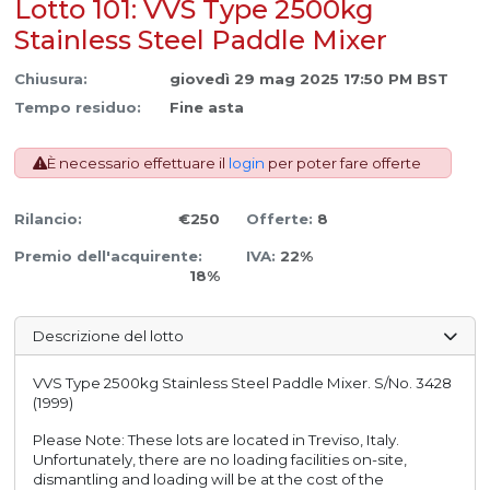
Lotto 101: VVS Type 2500kg
Stainless Steel Paddle Mixer
Chiusura:
giovedì 29 mag 2025 17:50 PM BST
Tempo residuo:
Fine asta
È necessario effettuare il
login
per poter fare offerte
Rilancio:
€250
Offerte:
8
Premio dell'acquirente:
IVA:
22%
18%
Descrizione del lotto
VVS Type 2500kg Stainless Steel Paddle Mixer. S/No. 3428
(1999)
Please Note: These lots are located in Treviso, Italy.
Unfortunately, there are no loading facilities on-site,
dismantling and loading will be at the cost of the